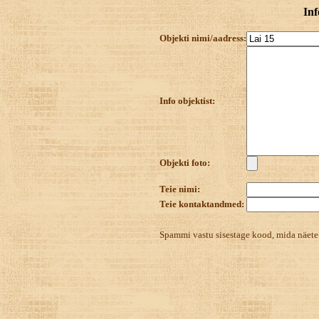
Inf
Objekti nimi/aadress:
Info objektist:
Objekti foto:
Teie nimi:
Teie kontaktandmed:
Spammi vastu sisestage kood, mida näet