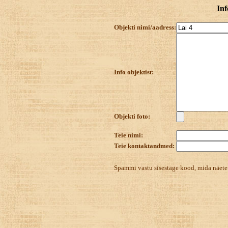
Inf
Objekti nimi/aadress:
Info objektist:
Objekti foto:
Teie nimi:
Teie kontaktandmed:
Spammi vastu sisestage kood, mida näet